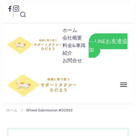
ホーム
会社概要
LINEお友達追
料金&車両
加
紹介
サポートタクシーひだまり
お問合せ
地域に寄り添うタクシー
サポートタクシーひだまり
地域に寄り添うタクシー
ホーム
Wheel Submission #32933